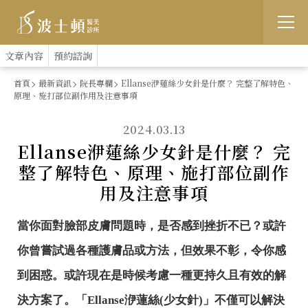
跳
:::
文章內容
預約諮詢
到
首頁
最新資訊
院長專欄
Ellanse洢蓮絲少女針是什麼？ 完整了解特色、
原理、施打部位副作用及注意事項
主
要
2024.03.13
Ellanse洢蓮絲少女針是什麼？ 完
內
整了解特色、原理、施打部位副作
容
用及注意事項
當你面對臉部皮膚問題時，是否感到挫折不已？或許
你曾嘗試過各種護膚品或方法，但效果不彰，令你感
到困惑。或許現在是時候考慮一種更持久且有效的解
決方案了。「Ellanse洢蓮絲(少女針)」不僅可以解決