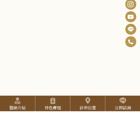
0
F
6
B
I
-
n
Y
2
s
o
5
t
u
2
快捷選單
a
T
7
醫師介紹
特色療程
診所位置
立即諮詢
g
u
預約方式
3
r
b
L
(本院採用預約制，請提前預約)
3
a
e
:::
預約專線：
06-2527-333
I
3
院所地址：
台南市東區中華東路三段137號