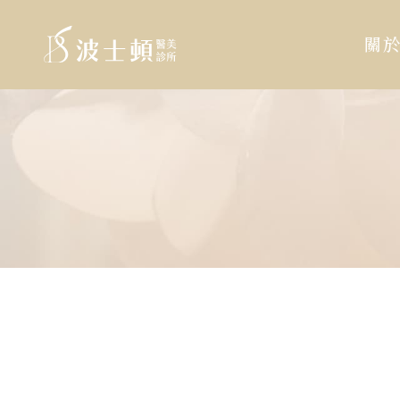
波
:::
士
關
頓
診
跳
:::
所
到
主
主
要
導
內
覽
容