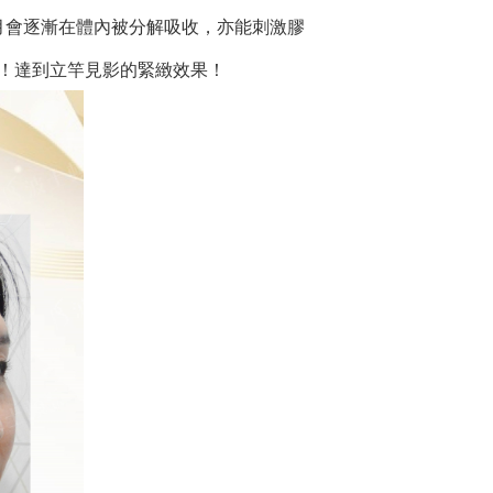
月會逐漸在體內被分解吸收，亦能刺激膠
！達到立竿見影的緊緻效果！