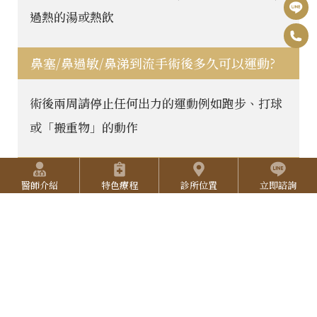
過熱的湯或熱飲
0
F
6
鼻塞/鼻過敏/鼻涕到流手術後多久可以運動?
B
I
-
n
Y
術後兩周請停止任何出力的運動例如跑步、打球
2
s
o
或「搬重物」的動作
5
t
u
2
快捷選單
a
T
鼻過敏可能會有那些的併發症？
7
醫師介紹
特色療程
診所位置
立即諮詢
g
u
3
了解鼻過敏的致病機轉後就知道鼻過敏一點都不
r
b
L
3
可怕真正困擾的是鼻過敏的鼻腔黏膜功能異常後
a
e
I
3
可能產生的併發症如鼻竇炎、中耳炎、氣喘、打
N
鼾，支氣管炎、長期咳嗽、容易呼吸道感染甚至
E
蕁麻疹或異位性皮膚炎，長期經口呼吸臉部的發