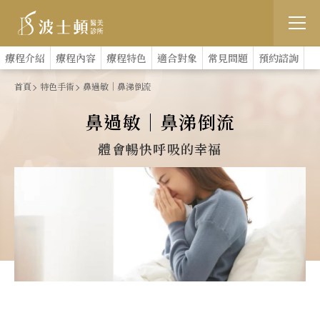
跳
:::
療程介紹
療程內容
療程特色
適合對象
常見問題
預約諮詢
到
首頁
特色手術
鼻過敏｜鼻涕倒流
主
鼻過敏｜鼻涕倒流
要
體會暢快呼吸的幸福
內
容