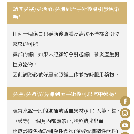
請問鼻塞/鼻過敏/鼻涕到流手術後會引發感染
嗎?
任何一種傷口只要術後照護及清潔不佳都會引發
感染的可能!
鼻部的傷口如果未照顧好會引起傷口發炎產生膿
性分泌物，
因此請務必做好居家照護工作並按時服用藥物。
鼻塞/鼻過敏/鼻涕到流手術後可以吃中藥嗎?
通常來說一般的進補或活血藥材(如：人蔘、薑、
中藥等) 一個月內都應禁止,避免造成出血
也應該避免攝取刺激性食物(辣椒或酒精性飲料)