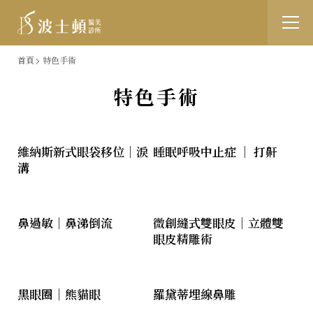
跳
:::
首頁
特色手術
到
特色手術
主
要
維納斯新式眼袋移位｜淚
睡眠呼吸中止症 ｜ 打鼾
內
溝
容
鼻過敏｜鼻涕倒流
微創縫式雙眼皮｜立體雙
眼皮精雕術
黑眼圈｜熊貓眼
羅黛蒂埋線鼻雕