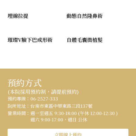
埋線拉提
動態自然隆鼻術
璀璨V臉下巴成形術
自體毛囊微植髮
預約方式
(本院採用預約制，請提前預約)
:::
預約專線：
06-2527-333
院所地址：
台南市東區中華東路三段137號
營業時間：
週一至週五 9:30-18:00 (午休 12:00-12:30 )
週六 9:00-17:00，週日 公休
立即線上預約