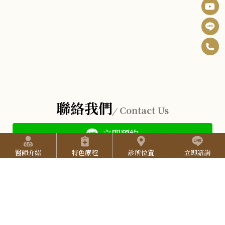
0
F
6
B
I
-
n
Y
2
聯絡我們
s
o
Contact Us
5
t
u
2
立即預約
快捷選單
a
T
7
醫師介紹
特色療程
診所位置
立即諮詢
g
u
您是否有任何疑問呢？請留下您的聯絡方式，我們將有
3
r
b
專人盡快與您聯繫！若不方便電話聯繫，亦可加入我們
L
3
a
e
的官方LINE ，謝謝您的配合！
I
3
N
姓名
*