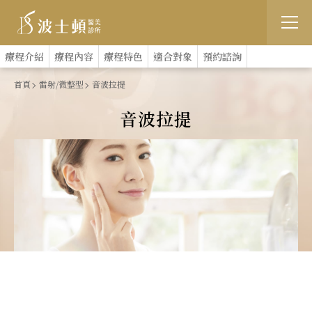
跳
:::
療程介紹
療程內容
療程特色
適合對象
預約諮詢
到
首頁
雷射/微整型
音波拉提
主
音波拉提
要
內
容