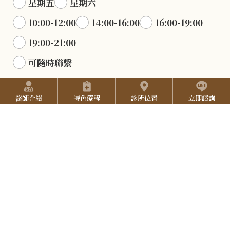
星期五
星期六
6
B
I
10:00-12:00
14:00-16:00
16:00-19:00
-
n
Y
2
19:00-21:00
s
o
5
可隨時聯繫
t
u
2
快捷選單
a
T
7
驗證碼
醫師介紹
特色療程
診所位置
立即諮詢
*
g
u
3
r
b
L
3
a
e
I
3
電子信箱
N
E
確認送出