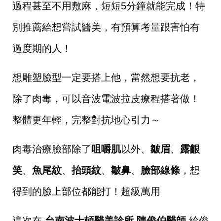
過程甚至不用敷麻，短短5分鐘就能完成！特
別推薦給想嘗試醫美，有預算考量跟害怕有
過度期的人！
想雕塑臉型一定要搭上他，當然想要抗老，
除了肉毒，可以音波電波拉皮療程搭著做！
整體更年輕，完整對抗地心引力～
肉毒治療臉部除了
咀嚼肌
以外、
皺眉
、
露齦
笑
、
魚尾紋
、
抬頭紋
、
皺鼻
、
臉部線條
，想
得到的臉上部位都能打！超級萬用
這次在
台南波士頓醫美診所 陳俊伯醫師
給俊