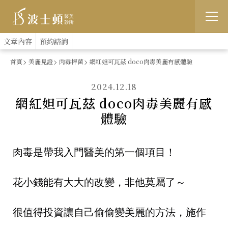
跳
:::
文章內容
預約諮詢
到
首頁
美麗見證
肉毒桿菌
網紅妲可瓦茲 doco肉毒美麗有感體驗
主
2024.12.18
要
網紅妲可瓦茲 doco肉毒美麗有感
內
體驗
容
肉毒是帶我入門醫美的第一個項目！
花小錢能有大大的改變，非他莫屬了～
很值得投資讓自己偷偷變美麗的方法，施作