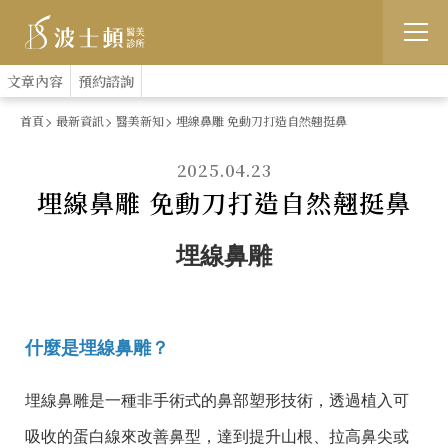
跳
:::
文章內容
預約諮詢
到
首頁
最新資訊
醫美新知
埋線鼻雕 免動刀打造自然翹挺鼻
主
2025.04.23
要
埋線鼻雕 免動刀打造自然翹挺鼻
內
容
埋線鼻雕
什麼是埋線鼻雕？
埋線鼻雕是一種非手術式的鼻部塑形技術，透過植入可
吸收的蛋白線來改善鼻型，達到提升山根、拉高鼻尖或