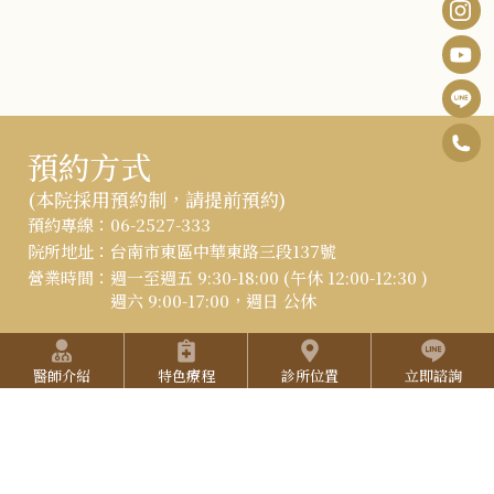
0
F
預約方式
6
B
I
(本院採用預約制，請提前預約)
-
:::
預約專線：
06-2527-333
n
Y
2
院所地址：
台南市東區中華東路三段137號
s
o
營業時間：
週一至週五 9:30-18:00 (午休 12:00-12:30 )
5
週六 9:00-17:00，週日 公休
t
u
2
快捷選單
a
T
立即線上預約
7
醫師介紹
特色療程
診所位置
立即諮詢
g
u
3
r
b
L
3
a
e
I
3