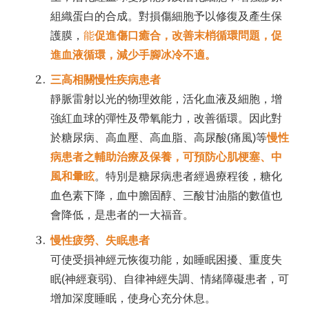
組織蛋白的合成。對損傷細胞予以修復及產生保
護膜，
能
促進傷口癒合，改善末梢循環問題，促
進血液循環，減少手腳冰冷不適。
三高相關慢性疾病患者
靜脈雷射以光的物理效能，活化血液及細胞，增
強紅血球的彈性及帶氧能力，改善循環。因此對
於糖尿病、高血壓、高血脂、高尿酸(痛風)等
慢性
病患者之輔助治療及保養，可預防心肌梗塞、中
風和暈眩
。特別是糖尿病患者經過療程後，糖化
血色素下降，血中膽固醇、三酸甘油脂的數值也
會降低，是患者的一大福音。
慢性疲勞、失眠患者
可使受損神經元恢復功能，如睡眠困擾、重度失
眠(神經衰弱)、自律神經失調、情緒障礙患者，可
增加深度睡眠，使身心充分休息。