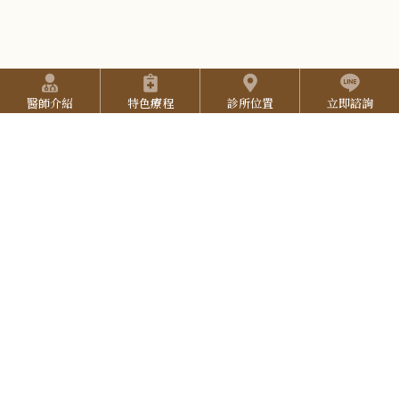
2
s
o
5
t
u
2
快捷選單
a
T
7
預約方式
醫師介紹
特色療程
診所位置
立即諮詢
g
u
3
(本院採用預約制，請提前預約)
r
b
L
3
:::
預約專線：
06-2527-333
a
e
院所地址：
台南市東區中華東路三段137號
I
3
營業時間：
週一至週五 9:30-18:00 (午休 12:00-12:30 )
N
週六 9:00-17:00，週日 公休
E
立即線上預約