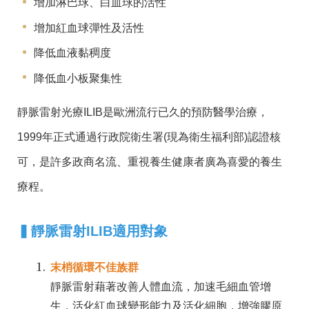
增加淋巴球、白血球的活性
增加紅血球彈性及活性
降低血液黏稠度
降低血小板聚集性
靜脈雷射光療ILIB是歐洲流行已久的預防醫學治療，
1999年正式通過行政院衛生署(現為衛生福利部)認證核
可，是許多政商名流、重視養生健康者廣為喜愛的養生
療程。
▍
靜脈雷射ILIB適用對象
末梢循環不佳族群
靜脈雷射藉著改善人體血流，加速毛細血管增
生，活化紅血球變形能力及活化細胞，增強膠原