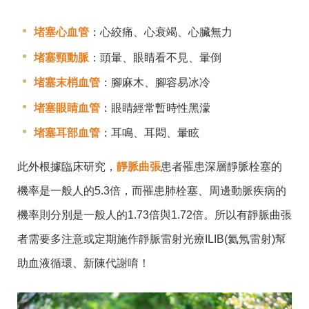
堵塞心血管
：心絞痛、心衰竭、心臟無力
堵塞頸動脈
：頭暈、眼睛看不見、暈倒
堵塞末梢血管
：腳麻木、腳容易冰冷
堵塞眼睛血管
：眼睛經常暫時性黑濛
堵塞耳部血管
：耳鳴、耳悶、暈眩
此外根據臨床研究，
靜脈曲張
患者罹患深層靜脈栓塞的
機率是一般人的5.3倍，而罹患肺栓塞、周邊動脈疾病的
機率則分別是一般人的1.73倍與1.72倍。所以有靜脈曲張
者需要多注意或定期施作靜脈雷射光療ILIB(氦氖雷射)幫
助血液循環、新陳代謝唷！