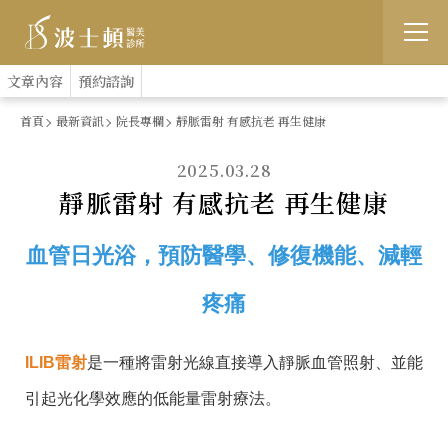
跳
:::
文章內容
預約諮詢
到
首頁
最新資訊
院長專欄
靜脈雷射 有感抗老 再生健康
主
2025.03.28
要
靜脈雷射 有感抗老 再生健康
內
容
血管日光浴，預防醫學、修復機能、減輕
疼痛
ILIB
雷射
是一種將雷射光線直接導入靜脈血管照射、並能
引起光化學效應的低能量雷射療法。