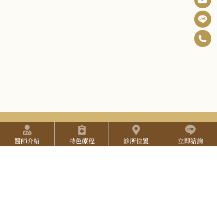
0
F
6
B
I
-
n
Y
2
s
o
5
t
u
2
快捷選單
a
預約方式
T
7
醫師介紹
特色療程
診所位置
立即諮詢
g
u
(本院採用預約制，請提前預約)
3
:::
預約專線：
06-2527-333
r
b
L
3
院所地址：
台南市東區中華東路三段137號
a
e
I
營業時間：
週一至週五 9:30-18:00 (午休 12:00-12:30 )
3
週六 9:00-17:00，週日 公休
N
E