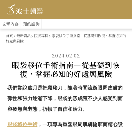
跳
:::
文章內容
預約諮詢
到
首頁
最新資訊
院長專欄
眼袋移位手術指南—從基礎到恢復，掌握必知的
好處與風險
主
要
2024.02.02
眼袋移位手術指南—從基礎到恢
內
復，掌握必知的好處與風險
容
我們常說歲月是把殺豬刀，隨著時間流逝眼周皮膚的
彈性和張力逐漸下降，眼袋的形成讓不少人感受到面
容疲憊與老態，折損了自信和活力。
眼袋移位手術
，一項專為重塑眼周肌膚輪廓而精心設