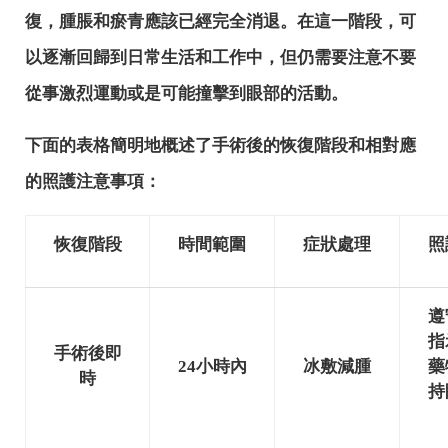
復，腫脹和瘀青應該已經完全消退。在這一階段，可
以逐漸回歸到日常生活和工作中，但仍需要注意不要
從事激烈運動或是可能撞擊到眼部的活動。
下面的表格簡明地概述了手術後的恢復階段和相對應
的照護注意事項：
恢復階段
時間範圍
症狀處理
照
遵
指
手術後即
24小時內
冰敷減腫
藥
時
持