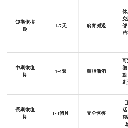
休
免
短期恢復
1-7天
瘀青減退
部
期
時
可
中期恢復
復
1-4週
腫脹漸消
期
動
劇
長期恢復
活
1-3個月
完全恢復
期
複