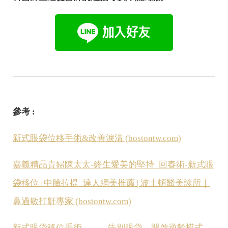
參考 :
新式眼袋位移手術&改善淚溝 (bostontw.com)
嘉義精品貴婦陳太太-終生愛美的堅持_回春術-新式眼
袋移位+中臉拉提_達人網美推薦 | 波士頓醫美診所｜
鼻過敏打鼾專家 (bostontw.com)
新式眼袋移位手術→→→告別眼袋，開啟逆齡模式