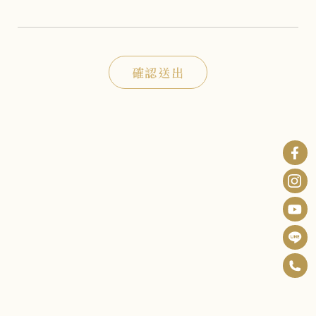
確認送出
0
F
6
B
I
-