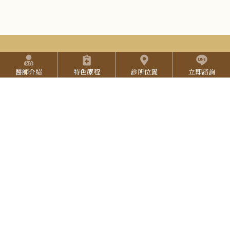
n
Y
2
s
o
5
t
u
2
預約方式
快捷選單
a
T
7
醫師介紹
特色療程
診所位置
立即諮詢
(本院採用預約制，請提前預約)
g
u
3
:::
預約專線：
06-2527-333
r
b
院所地址：
台南市東區中華東路三段137號
L
3
a
營業時間：
週一至週五 9:30-18:00 (午休 12:00-12:30 )
e
I
3
週六 9:00-17:00，週日 公休
N
立即線上預約
E