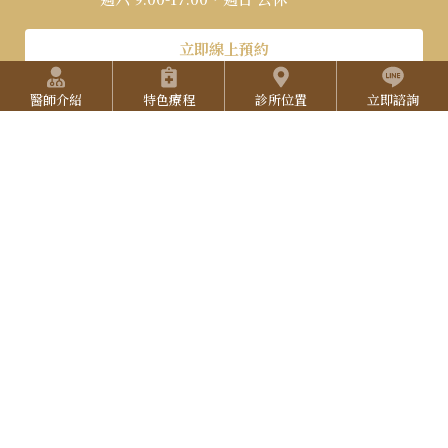
s
o
5
t
u
立即線上預約
2
快捷選單
a
T
7
醫師介紹
特色療程
診所位置
立即諮詢
g
u
3
r
b
L
3
a
e
I
3
N
E