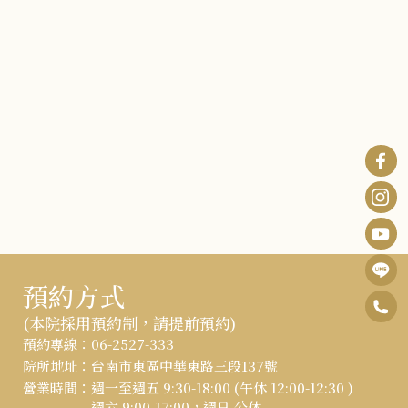
預約方式
0
F
(本院採用預約制，請提前預約)
6
B
:::
預約專線：
06-2527-333
I
-
院所地址：
台南市東區中華東路三段137號
n
Y
營業時間：
週一至週五 9:30-18:00 (午休 12:00-12:30 )
2
週六 9:00-17:00，週日 公休