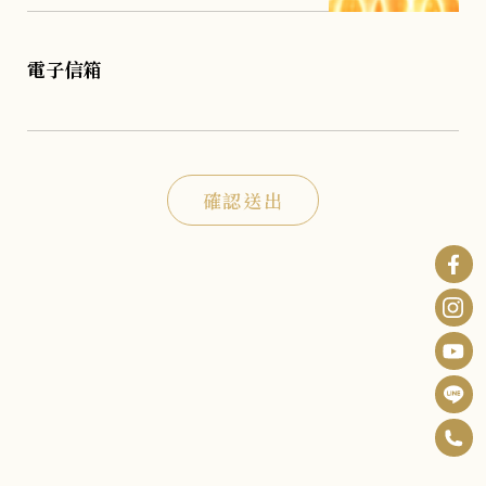
電子信箱
確認送出
0
F
6
B