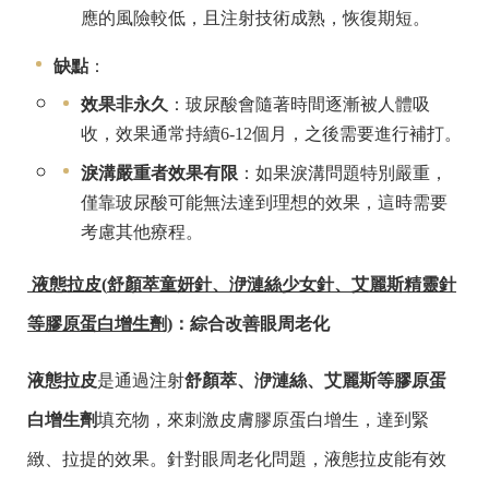
應的風險較低，且注射技術成熟，恢復期短。
缺點
：
效果非永久
：玻尿酸會隨著時間逐漸被人體吸
收，效果通常持續6-12個月，之後需要進行補打。
淚溝嚴重者效果有限
：如果淚溝問題特別嚴重，
僅靠玻尿酸可能無法達到理想的效果，這時需要
考慮其他療程。
液態拉皮
(
舒顏萃童妍針、洢漣絲少女針、艾麗斯精靈針
等膠原蛋白增生劑)
：綜合改善眼周老化
液態拉皮
是通過注射
舒顏萃、洢漣絲、艾麗斯等膠原蛋
白增生劑
填充物，來刺激皮膚膠原蛋白增生，達到緊
緻、拉提的效果。針對眼周老化問題，液態拉皮能有效