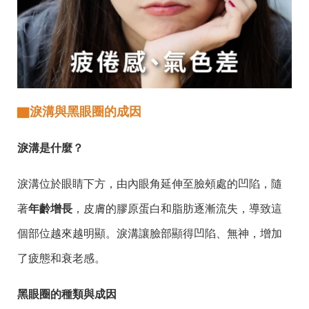
▇
淚溝與黑眼圈的成因
淚溝是什麼？
淚溝位於眼睛下方，由內眼角延伸至臉頰處的凹陷，隨
著
年齡增長
，皮膚的膠原蛋白和脂肪逐漸流失，導致這
個部位越來越明顯。淚溝讓臉部顯得凹陷、無神，增加
了疲態和衰老感。
黑眼圈的種類與成因