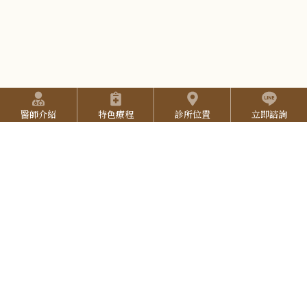
I
-
n
Y
2
s
o
5
t
u
2
快捷選單
a
T
7
醫師介紹
特色療程
診所位置
立即諮詢
g
u
3
r
b
L
3
a
預約方式
e
I
3
(本院採用預約制，請提前預約)
N
:::
預約專線：
06-2527-333
E
院所地址：
台南市東區中華東路三段137號
營業時間：
週一至週五 9:30-18:00 (午休 12:00-12:30 )
週六 9:00-17:00，週日 公休
立即線上預約