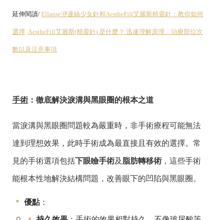
延伸閱讀/
Ellanse洢蓮絲少女針和AestheFill艾麗斯精靈針：教你如何
選擇
AestheFill艾麗斯(精靈針) 是什麼？ 迅速理解原理、治療部位次
數以及注意事項
手術
：徹底解決淚溝與黑眼圈的根本之道
當淚溝與黑眼圈問題較為嚴重時，非手術療程可能無法
達到理想效果，此時手術成為最直接且有效的選擇。常
見的手術選項包括
下眼瞼手術
及
脂肪轉移術
，這些手術
能根本性地解決結構問題，改善眼下的凹陷與黑眼圈。
優點
：
持久效果
：手術的效果相對持久，不像玻尿酸等