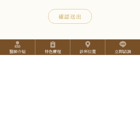
I
-
n
Y
確認送出
2
s
o
5
t
u
2
快捷選單
a
T
7
醫師介紹
特色療程
診所位置
立即諮詢
g
u
3
r
b
L
3
a
e
I
3
N
E
預約方式
(本院採用預約制，請提前預約)
:::
預約專線：
06-2527-333
院所地址：
台南市東區中華東路三段137號