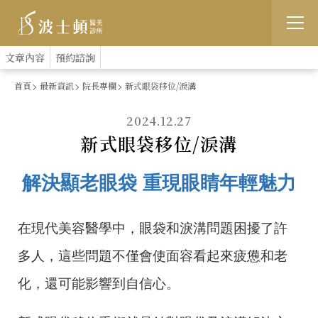
跳
:::
文章內容
預約諮詢
到
首頁
最新資訊
院長專欄
新式眼袋移位/淚溝
主
2024.12.27
要
新式眼袋移位/淚溝
內
容
解決顯老眼袋 重現眼睛年輕魅力
在現代美容醫學中，眼袋和淚溝問題困擾了許
多人，這些問題不僅會使面容看起來疲憊和老
化，還可能影響到自信心。