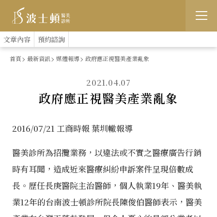
跳
:::
文章內容
預約諮詢
到
首頁
最新資訊
媒體報導
政府應正視醫美產業亂象
主
2021.04.07
要
政府應正視醫美產業亂象
內
容
2016/07/21 工商時報 葉圳轍報導
醫美診所為招攬業務，以違法或不實之醫療廣告行銷
時有耳聞，造成近來醫療糾紛申訴案件呈現倍數成
長。歷任長庚醫院主治醫師，個人執業19年、醫美執
業12年的台南波士頓診所院長陳俊伯醫師表示，醫美