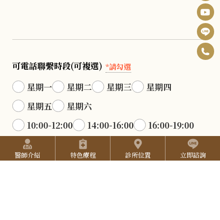
0
F
可電話聯繫時段(可複選)
6
*請勾選
B
I
-
星期一
星期二
星期三
星期四
n
Y
2
星期五
星期六
s
o
5
10:00-12:00
14:00-16:00
16:00-19:00
t
u
2
快捷選單
a
19:00-21:00
T
7
醫師介紹
特色療程
診所位置
立即諮詢
g
u
可隨時聯繫
3
r
b
L
3
a
e
驗證碼
I
*
3
N