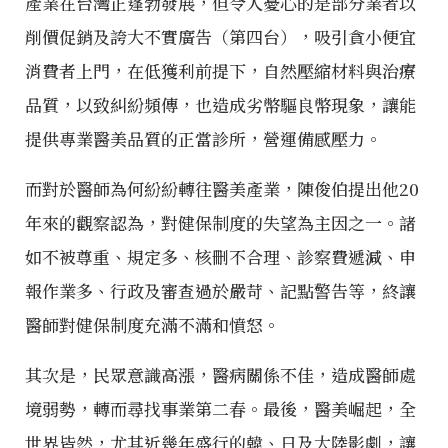
產業在台灣正蓬勃發展，但令人憂心的是部分業者以
削價促銷及誇大不實廣告（第四台），吸引貪小便宜
消費者上門，在低獲利前提下，自然壓縮材料與治療
品質，以致糾紛頻傳，也造成劣幣驅良幣現象，讓能
提供專業醫美品質的正當診所，營運備感壓力。
而對於醫師為何紛紛轉往醫美產業，陳俊伯提出他20
年來的觀察認為，對健保制度的失望為主因之一。諸
如不被尊重、規定多、核刪不合理、診察費遞減、申
報作業多、行政及審查過於嚴苛、記點警告等，終讓
醫師對健保制度充滿不滿和憤怒。
其次是，民眾意識高漲，醫病關係不佳，造成醫師處
境弱勢，轉而尋找事業第二春。最後，醫美崛起，全
世界皆然，尤其近幾年盛行的韓、日及大陸影劇，讓