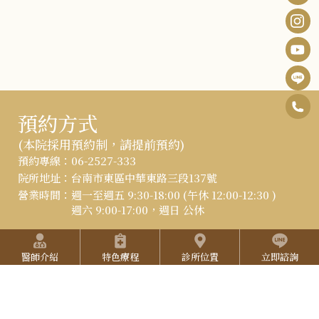
0
F
預約方式
6
B
I
(本院採用預約制，請提前預約)
-
:::
預約專線：
06-2527-333
n
Y
2
院所地址：
台南市東區中華東路三段137號
s
o
營業時間：
週一至週五 9:30-18:00 (午休 12:00-12:30 )
5
週六 9:00-17:00，週日 公休
t
u
2
快捷選單
a
T
立即線上預約
7
醫師介紹
特色療程
診所位置
立即諮詢
g
u
3
r
b
L
3
a
e
I