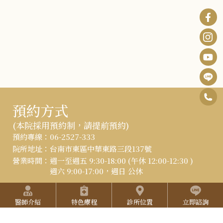
0
F
預約方式
6
B
I
(本院採用預約制，請提前預約)
-
:::
預約專線：
06-2527-333
n
Y
2
院所地址：
台南市東區中華東路三段137號
s
o
營業時間：
週一至週五 9:30-18:00 (午休 12:00-12:30 )
5
t
週六 9:00-17:00，週日 公休
u
2
快捷選單
a
T
立即線上預約
7
醫師介紹
特色療程
診所位置
立即諮詢
g
u
3
r