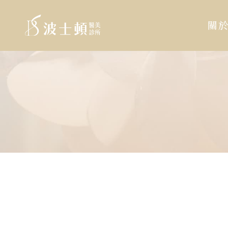
波
:::
士
關
頓
診
跳
:::
所
到
主
主
要
導
內
覽
容