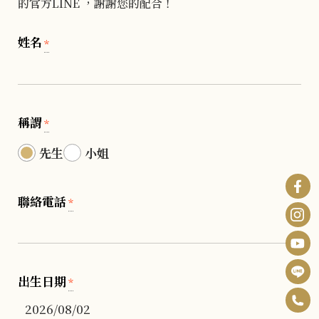
的官方LINE ，謝謝您的配合！
姓名
*
稱謂
*
先生
小姐
聯絡電話
*
出生日期
*
0
F