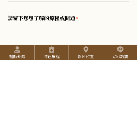
6
B
I
-
n
請留下您想了解的療程或問題
Y
*
2
s
o
5
t
u
2
快捷選單
a
T
7
醫師介紹
特色療程
診所位置
立即諮詢
g
u
3
可電話聯繫時段(可複選)
*請勾選
r
b
L
3
星期一
星期二
星期三
星期四
a
e
I
3
星期五
星期六
N
10:00-12:00
14:00-16:00
16:00-19:00
E
19:00-21:00
可隨時聯繫