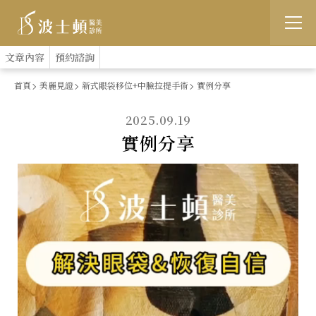
跳
:::
文章內容
預約諮詢
到
首頁
美麗見證
新式眼袋移位+中臉拉提手術
實例分享
主
2025.09.19
要
實例分享
內
容