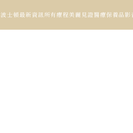
於波士頓
最新資訊
所有療程
美麗見證
醫療保養品
影