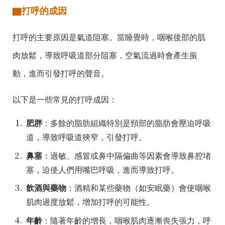
▇
打呼的成因
打呼的主要原因是氣道阻塞。當睡覺時，咽喉後部的肌
肉放鬆，導致
呼吸
道部分阻塞，空氣流過時會
產
生振
動，
進
而引發打呼的聲音。
以下是一些常見的打呼成因：
肥胖
：多餘的脂肪組織特別是頸部的脂肪會壓迫
呼吸
道，導致
呼吸
道狹窄，引發打呼。
鼻塞
：過敏、感冒或鼻中隔偏曲等因素會導致鼻腔堵
塞，迫使人們用嘴巴呼吸，進而導致打呼。
飲酒與藥物
：酒精和某些藥物（如安眠藥）會使咽喉
肌肉過度放鬆，增加打呼的可能性。
年齡
：隨著年齡的增長，咽喉肌肉逐漸喪失張力，呼