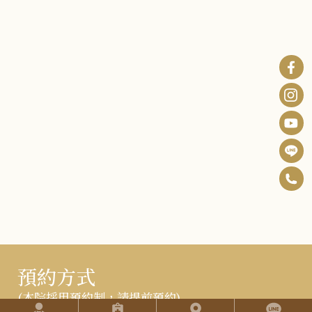
0
F
6
B
I
-
n
Y
2
s
o
預約方式
5
t
u
2
(本院採用預約制，請提前預約)
快捷選單
a
T