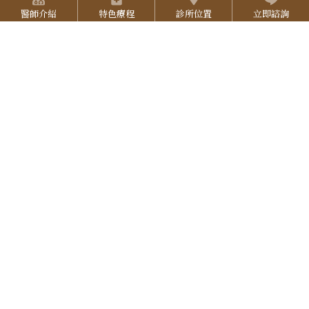
:::
預約專線：
06-2527-333
7
醫師介紹
特色療程
診所位置
立即諮詢
g
院所地址：
台南市東區中華東路三段137號
u
3
營業時間：
週一至週五 9:30-18:00 (午休 12:00-12:30 )
r
b
週六 9:00-17:00，週日 公休
L
3
a
e
I
3
立即線上預約
N
E