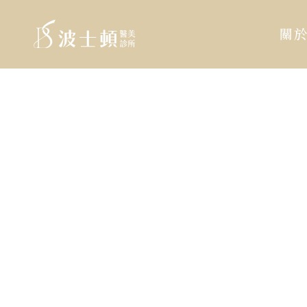
波
:::
士
關
頓
診
跳
:::
所
到
主
主
要
導
內
覽
容