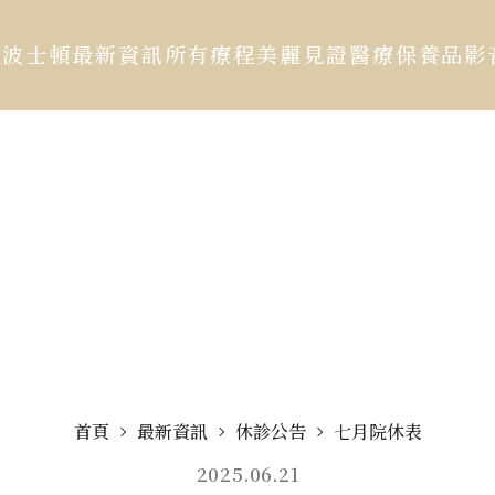
於波士頓
最新資訊
所有療程
美麗見證
醫療保養品
影
首頁
最新資訊
休診公告
七月院休表
2025.06.21