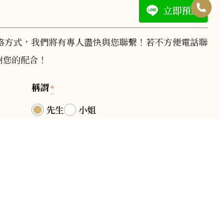
所
0
立即預約
診
B
頓
I
6
所
臉
諮
n
-
絡方式，我們將有專人盡快與您聯繫！若不方便電話聯
Y
書
詢
s
2
謝您的配合！
o
專
預
t
5
u
稱謂
頁
約
*
a
2
T
中
先生
小姐
g
7
u
心
r
3
b
L
a
3
出生日期
*
e
I
m
3
頻
N
道
E